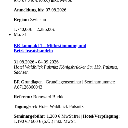
975 € / 540 € (o.Ü.) inkl. MwSt.
Anmeldung bis:
07.08.2026
Region:
Zwickau
1.740,00€ – 2.285,00€
Mo.
31
BR kompakt 1 – Mitbestimmung und
Betriebsratshandeln
31.08.2026
-
04.09.2026
Hotel Waldblick Pulsnitz
Königsbrücker Str. 119, Pulsnitz,
Sachsen
BR Grundlagen | Grundlagenseminar | Seminarnummer:
A87126360043
Referent:
Bernward Budde
Tagungsort:
Hotel Waldblick Pulsnitz
Seminargebühr:
1.200 € MwSt.frei |
Hotel/Verpflegung:
1.190 € / 600 € (o.Ü.) inkl. MwSt.