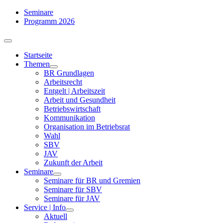
Zum
Seminare
Inhalt
Programm 2026
springen
Toggle
Navigation
Startseite
Themen
BR Grundlagen
Arbeits­recht
Entgelt | Arbeitszeit
Arbeit und Gesundheit
Betriebswirtschaft
Kommuni­kation
Organisation im Betriebsrat
Wahl
SBV
JAV
Zukunft der Arbeit
Seminare
Seminare für BR und Gremien
Seminare für SBV
Seminare für JAV
Service | Info
Aktuell