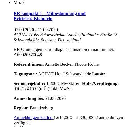
Mo.
7
BR kompakt 1 – Mitbestimmung und
Betriebsratshandeln
07.09.2026
-
11.09.2026
ACHAT Hotel Schwarzheide Lausitz
Ruhlander Straße 75,
Schwarzheide, Sachsen, Deutschland
BR Grundlagen | Grundlagenseminar | Seminarnummer:
A60026370048
Referent:innen:
Annette Becker, Nicole Rothe
Tagungsort:
ACHAT Hotel Schwarzheide Lausitz
Seminargebühr:
1.200 € MwSt.frei |
Hotel/Verpflegung:
950 € / 415 € (o.Ü.) inkl. MwSt.
Anmeldung bis:
21.08.2026
Region:
Brandenburg
Anmeldungen kaufen
1.615,00€ – 2.339,00€
2 anmeldungen
verfügbar