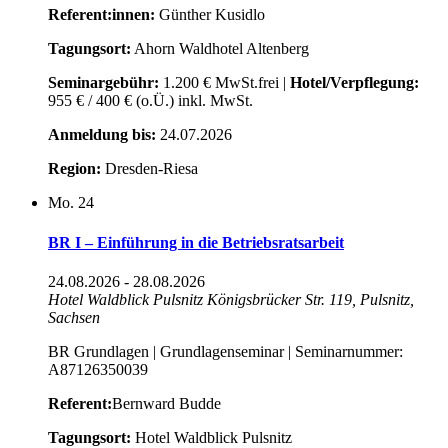
Referent:innen:
Günther Kusidlo
Tagungsort:
Ahorn Waldhotel Altenberg
Seminargebühr:
1.200 € MwSt.frei |
Hotel/Verpflegung:
955 € / 400 € (o.Ü.) inkl. MwSt.
Anmeldung bis:
24.07.2026
Region:
Dresden-Riesa
Mo.
24
BR I – Einführung in die Betriebsratsarbeit
24.08.2026
-
28.08.2026
Hotel Waldblick Pulsnitz
Königsbrücker Str. 119, Pulsnitz,
Sachsen
BR Grundlagen | Grundlagenseminar | Seminarnummer:
A87126350039
Referent:
Bernward Budde
Tagungsort:
Hotel Waldblick Pulsnitz