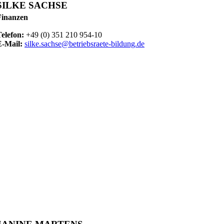
SILKE SACHSE
Finanzen
Telefon:
+49 (0) 351 210 954-10
E-Mail:
silke.sachse@betriebsraete-bildung.de