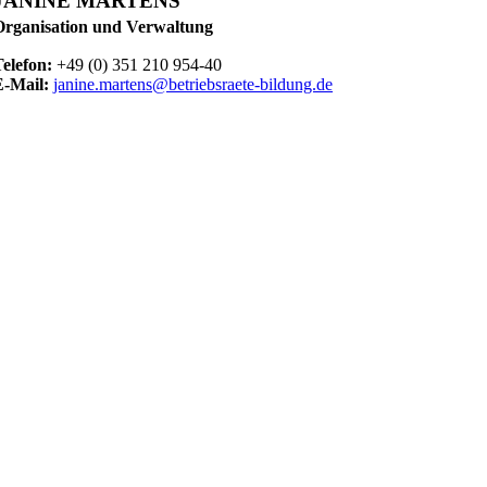
JANINE MARTENS
Organisation und Verwaltung
Telefon:
+49 (0) 351 210 954-40
E-Mail:
janine.martens@betriebsraete-bildung.de