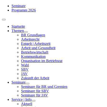
Zum
Seminare
Inhalt
Programm 2026
springen
Toggle
Navigation
Startseite
Themen
BR Grundlagen
Arbeits­recht
Entgelt | Arbeitszeit
Arbeit und Gesundheit
Betriebswirtschaft
Kommuni­kation
Organisation im Betriebsrat
Wahl
SBV
JAV
Zukunft der Arbeit
Seminare
Seminare für BR und Gremien
Seminare für SBV
Seminare für JAV
Service | Info
Aktuell