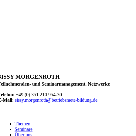
SISSY MORGENROTH
Teilnehmenden- und Seminarmanagement, Netzwerke
Telefon:
+49 (0) 351 210 954-30
E-Mail:
sissy.morgenroth@betriebsraete-bildung.de
Themen
Seminare
Über uns