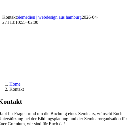
Kontakt
olemedien | webdesign aus hamburg
2026-04-
27T13:10:55+02:00
Home
Kontakt
Kontakt
abt Ihr Fragen rund um die Buchung eines Seminars,
wünscht Euch
nterstützung bei der Bildungsplanung und
der Seminarorganisation für
Euer Gremium,
wir sind für Euch da!