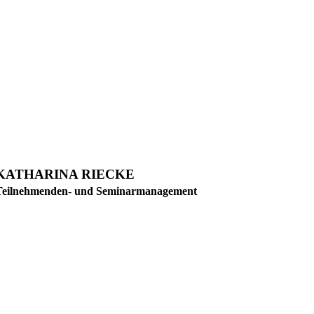
KATHARINA RIECKE
Teilnehmenden- und Seminarmanagement