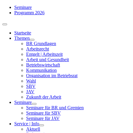
Zum
Seminare
Inhalt
Programm 2026
springen
Toggle
Navigation
Startseite
Themen
BR Grundlagen
Arbeits­recht
Entgelt | Arbeitszeit
Arbeit und Gesundheit
Betriebswirtschaft
Kommuni­kation
Organisation im Betriebsrat
Wahl
SBV
JAV
Zukunft der Arbeit
Seminare
Seminare für BR und Gremien
Seminare für SBV
Seminare für JAV
Service | Info
Aktuell