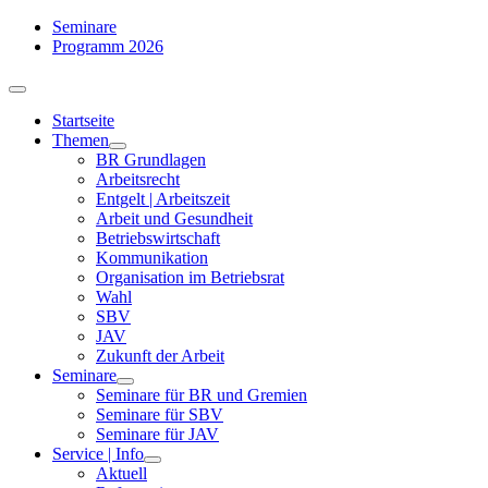
Zum
Seminare
Inhalt
Programm 2026
springen
Toggle
Navigation
Startseite
Themen
BR Grundlagen
Arbeits­recht
Entgelt | Arbeitszeit
Arbeit und Gesundheit
Betriebswirtschaft
Kommuni­kation
Organisation im Betriebsrat
Wahl
SBV
JAV
Zukunft der Arbeit
Seminare
Seminare für BR und Gremien
Seminare für SBV
Seminare für JAV
Service | Info
Aktuell