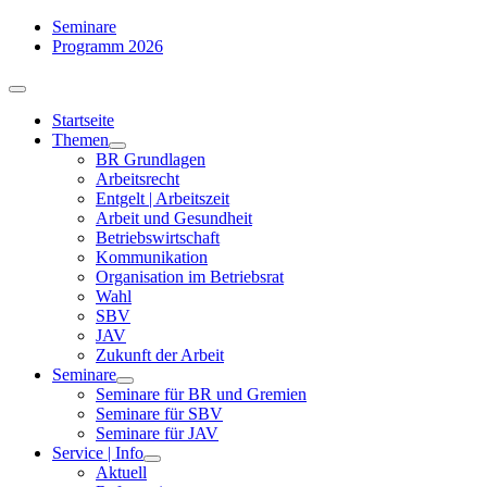
Zum
Seminare
Inhalt
Programm 2026
springen
Toggle
Navigation
Startseite
Themen
BR Grundlagen
Arbeits­recht
Entgelt | Arbeitszeit
Arbeit und Gesundheit
Betriebswirtschaft
Kommuni­kation
Organisation im Betriebsrat
Wahl
SBV
JAV
Zukunft der Arbeit
Seminare
Seminare für BR und Gremien
Seminare für SBV
Seminare für JAV
Service | Info
Aktuell