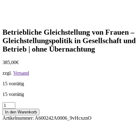
Betriebliche Gleichstellung von Frauen –
Gleichstellungspolitik in Gesellschaft und
Betrieb | ohne Übernachtung
385,00
€
zzgl.
Versand
15 vorrätig
15 vorrätig
Betriebliche
Gleichstellung
In den Warenkorb
von
Artikelnummer:
A600242A0006_9vHcxznO
Frauen
-
Gleichstellungspolitik
in