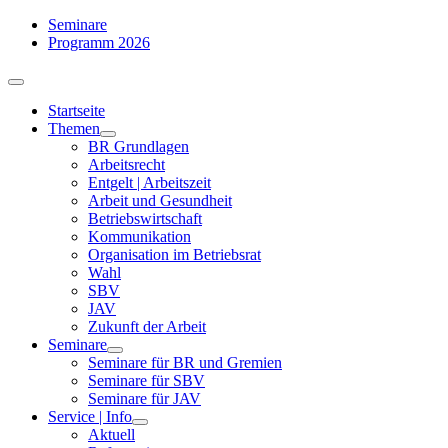
Zum
Seminare
Inhalt
Programm 2026
springen
Toggle
Navigation
Startseite
Themen
BR Grundlagen
Arbeits­recht
Entgelt | Arbeitszeit
Arbeit und Gesundheit
Betriebswirtschaft
Kommuni­kation
Organisation im Betriebsrat
Wahl
SBV
JAV
Zukunft der Arbeit
Seminare
Seminare für BR und Gremien
Seminare für SBV
Seminare für JAV
Service | Info
Aktuell