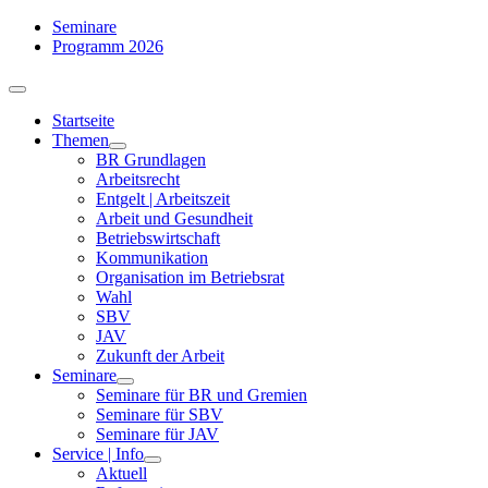
Zum
Seminare
Inhalt
Programm 2026
springen
Toggle
Navigation
Startseite
Themen
BR Grundlagen
Arbeits­recht
Entgelt | Arbeitszeit
Arbeit und Gesundheit
Betriebswirtschaft
Kommuni­kation
Organisation im Betriebsrat
Wahl
SBV
JAV
Zukunft der Arbeit
Seminare
Seminare für BR und Gremien
Seminare für SBV
Seminare für JAV
Service | Info
Aktuell