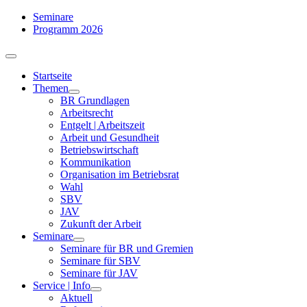
Zum
Seminare
Inhalt
Programm 2026
springen
Toggle
Navigation
Startseite
Themen
BR Grundlagen
Arbeits­recht
Entgelt | Arbeitszeit
Arbeit und Gesundheit
Betriebswirtschaft
Kommuni­kation
Organisation im Betriebsrat
Wahl
SBV
JAV
Zukunft der Arbeit
Seminare
Seminare für BR und Gremien
Seminare für SBV
Seminare für JAV
Service | Info
Aktuell