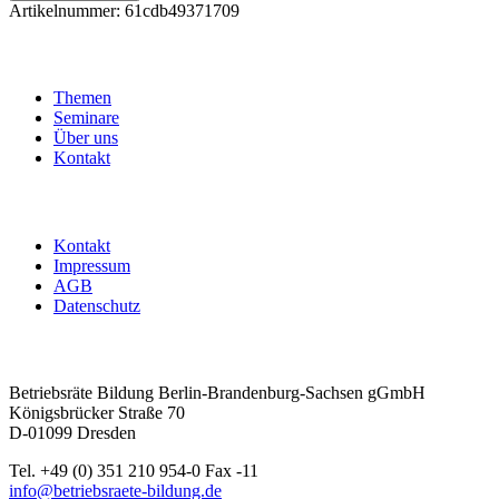
-
Artikelnummer:
61cdb49371709
Einführung
in
die
Betriebsratsarbeit
Themen
(E)
Seminare
Menge
Über uns
Kontakt
Kontakt
Impressum
AGB
Datenschutz
Betriebsräte Bildung Berlin-Brandenburg-Sachsen gGmbH
Königsbrücker Straße 70
D-01099 Dresden
Tel. +49 (0) 351 210 954-0 Fax -11
info@betriebsraete-bildung.de