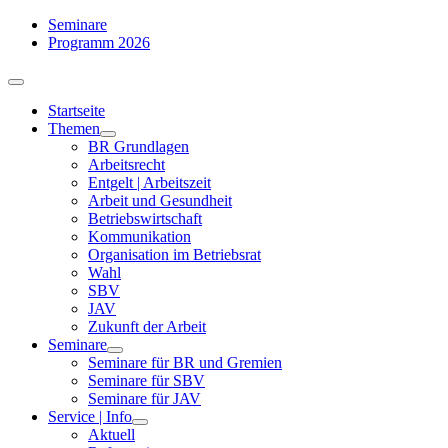
Zum
Seminare
Inhalt
Programm 2026
springen
Toggle
Navigation
Startseite
Themen
BR Grundlagen
Arbeits­recht
Entgelt | Arbeitszeit
Arbeit und Gesundheit
Betriebswirtschaft
Kommuni­kation
Organisation im Betriebsrat
Wahl
SBV
JAV
Zukunft der Arbeit
Seminare
Seminare für BR und Gremien
Seminare für SBV
Seminare für JAV
Service | Info
Aktuell