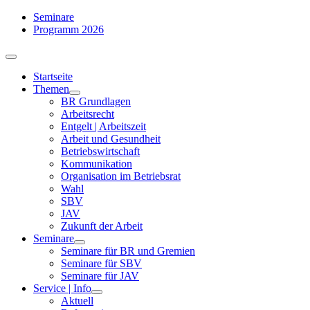
Zum
Seminare
Inhalt
Programm 2026
springen
Toggle
Navigation
Startseite
Themen
BR Grundlagen
Arbeits­recht
Entgelt | Arbeitszeit
Arbeit und Gesundheit
Betriebswirtschaft
Kommuni­kation
Organisation im Betriebsrat
Wahl
SBV
JAV
Zukunft der Arbeit
Seminare
Seminare für BR und Gremien
Seminare für SBV
Seminare für JAV
Service | Info
Aktuell