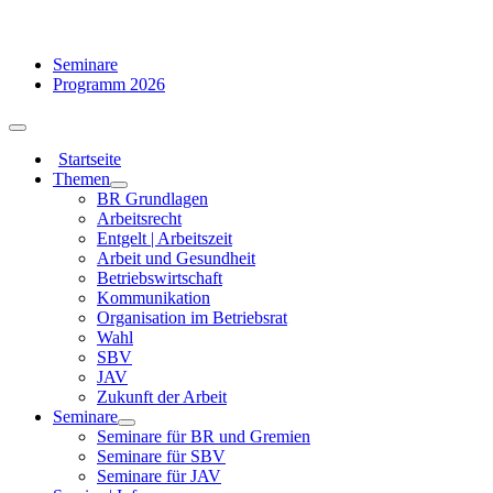
Zum
Seminare
Inhalt
Programm 2026
springen
Toggle
Navigation
Startseite
Themen
BR Grundlagen
Arbeits­recht
Entgelt | Arbeitszeit
Arbeit und Gesundheit
Betriebswirtschaft
Kommuni­kation
Organisation im Betriebsrat
Wahl
SBV
JAV
Zukunft der Arbeit
Seminare
Seminare für BR und Gremien
Seminare für SBV
Seminare für JAV