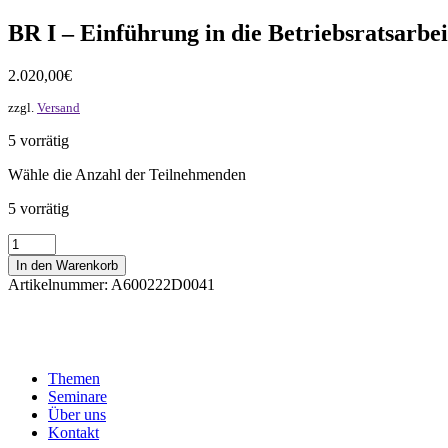
BR I – Einführung in die Betriebsratsarbei
2.020,00
€
zzgl.
Versand
5 vorrätig
Wähle die Anzahl der Teilnehmenden
5 vorrätig
BR
I
In den Warenkorb
-
Artikelnummer:
A600222D0041
Einführung
in
die
Betriebsratsarbeit
(E)
Themen
Menge
Seminare
Über uns
Kontakt