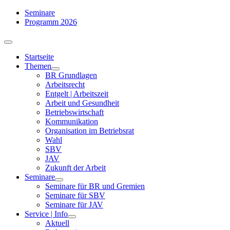
Zum
Seminare
Inhalt
Programm 2026
springen
Toggle
Navigation
Startseite
Themen
BR Grundlagen
Arbeits­recht
Entgelt | Arbeitszeit
Arbeit und Gesundheit
Betriebswirtschaft
Kommuni­kation
Organisation im Betriebsrat
Wahl
SBV
JAV
Zukunft der Arbeit
Seminare
Seminare für BR und Gremien
Seminare für SBV
Seminare für JAV
Service | Info
Aktuell