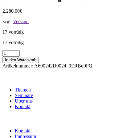
2.280,00
€
zzgl.
Versand
17 vorrätig
17 vorrätig
BR
I
In den Warenkorb
-
Artikelnummer:
A600242D0024_9ERBq0PQ
Einführung
in
die
Betriebsratsarbeit
Themen
|
Seminare
mit
Über uns
Übernachtung
Kontakt
Menge
Kontakt
Impressum