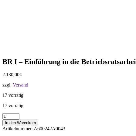
BR I – Einführung in die Betriebsratsarbe
2.130,00
€
zzgl.
Versand
17 vorrätig
17 vorrätig
BR
I
In den Warenkorb
-
Artikelnummer:
A600242A0043
Einführung