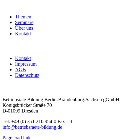
in
die
Betriebsratsarbeit
Themen
|
Seminare
mit
Über uns
Übernachtung
Kontakt
+
Material
Menge
Kontakt
Impressum
AGB
Datenschutz
Betriebsräte Bildung Berlin-Brandenburg-Sachsen gGmbH
Königsbrücker Straße 70
D-01099 Dresden
Tel. +49 (0) 351 210 954-0 Fax -11
info@betriebsraete-bildung.de
Page load link