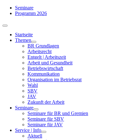
Zum
Seminare
Inhalt
Programm 2026
springen
Toggle
Navigation
Startseite
Themen
BR Grundlagen
Arbeits­recht
Entgelt | Arbeitszeit
Arbeit und Gesundheit
Betriebswirtschaft
Kommuni­kation
Organisation im Betriebsrat
Wahl
SBV
JAV
Zukunft der Arbeit
Seminare
Seminare für BR und Gremien
Seminare für SBV
Seminare für JAV
Service | Info
Aktuell