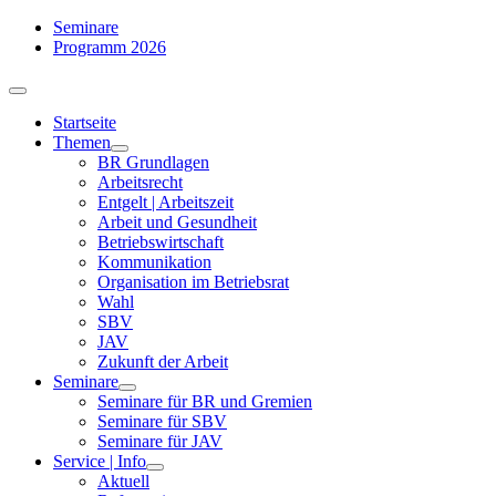
Zum
Seminare
Inhalt
Programm 2026
springen
Toggle
Navigation
Startseite
Themen
BR Grundlagen
Arbeits­recht
Entgelt | Arbeitszeit
Arbeit und Gesundheit
Betriebswirtschaft
Kommuni­kation
Organisation im Betriebsrat
Wahl
SBV
JAV
Zukunft der Arbeit
Seminare
Seminare für BR und Gremien
Seminare für SBV
Seminare für JAV
Service | Info
Aktuell