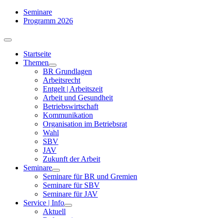
Zum
Seminare
Inhalt
Programm 2026
springen
Toggle
Navigation
Startseite
Themen
BR Grundlagen
Arbeits­recht
Entgelt | Arbeitszeit
Arbeit und Gesundheit
Betriebswirtschaft
Kommuni­kation
Organisation im Betriebsrat
Wahl
SBV
JAV
Zukunft der Arbeit
Seminare
Seminare für BR und Gremien
Seminare für SBV
Seminare für JAV
Service | Info
Aktuell