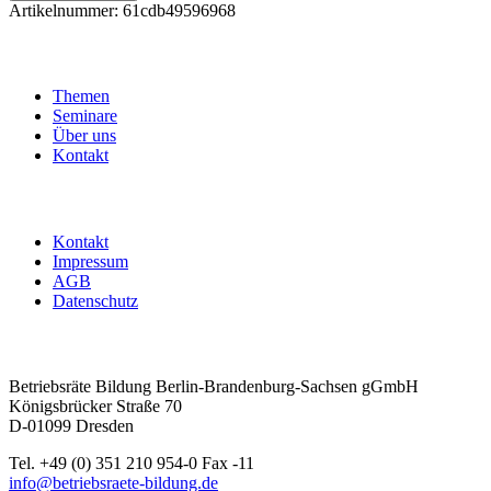
-
Artikelnummer:
61cdb49596968
Tarifverträge
erfolgreich
anwenden
(3)
Themen
Menge
Seminare
Über uns
Kontakt
Kontakt
Impressum
AGB
Datenschutz
Betriebsräte Bildung Berlin-Brandenburg-Sachsen gGmbH
Königsbrücker Straße 70
D-01099 Dresden
Tel. +49 (0) 351 210 954-0 Fax -11
info@betriebsraete-bildung.de