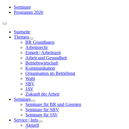
Zum
Seminare
Inhalt
Programm 2026
springen
Toggle
Navigation
Startseite
Themen
BR Grundlagen
Arbeits­recht
Entgelt | Arbeitszeit
Arbeit und Gesundheit
Betriebswirtschaft
Kommuni­kation
Organisation im Betriebsrat
Wahl
SBV
JAV
Zukunft der Arbeit
Seminare
Seminare für BR und Gremien
Seminare für SBV
Seminare für JAV
Service | Info
Aktuell