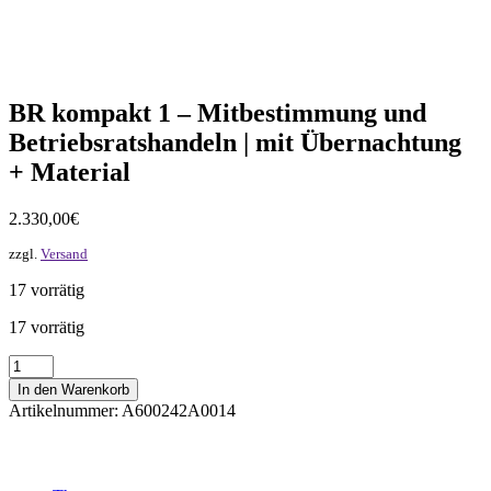
BR kompakt 1 – Mitbestimmung und
Betriebsratshandeln | mit Übernachtung
+ Material
2.330,00
€
zzgl.
Versand
17 vorrätig
17 vorrätig
BR
kompakt
In den Warenkorb
1
Artikelnummer:
A600242A0014
-
Mitbestimmung
und
Betriebsratshandeln