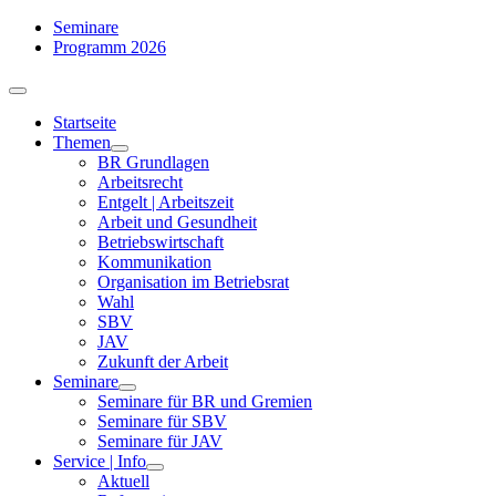
Zum
Seminare
Inhalt
Programm 2026
springen
Toggle
Navigation
Startseite
Themen
BR Grundlagen
Arbeits­recht
Entgelt | Arbeitszeit
Arbeit und Gesundheit
Betriebswirtschaft
Kommuni­kation
Organisation im Betriebsrat
Wahl
SBV
JAV
Zukunft der Arbeit
Seminare
Seminare für BR und Gremien
Seminare für SBV
Seminare für JAV
Service | Info
Aktuell