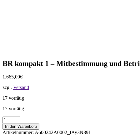
BR kompakt 1 – Mitbestimmung und Betri
1.665,00
€
zzgl.
Versand
17 vorrätig
17 vorrätig
BR
kompakt
In den Warenkorb
1
Artikelnummer:
A600242A0002_fAy3N89I
-