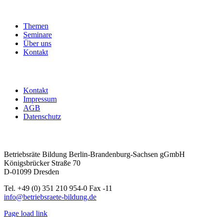
Mitbestimmung
und
Betriebsratshandeln
Themen
|
Seminare
ohne
Über uns
Übernachtung
Kontakt
Menge
Kontakt
Impressum
AGB
Datenschutz
Betriebsräte Bildung Berlin-Brandenburg-Sachsen gGmbH
Königsbrücker Straße 70
D-01099 Dresden
Tel. +49 (0) 351 210 954-0 Fax -11
info@betriebsraete-bildung.de
Page load link