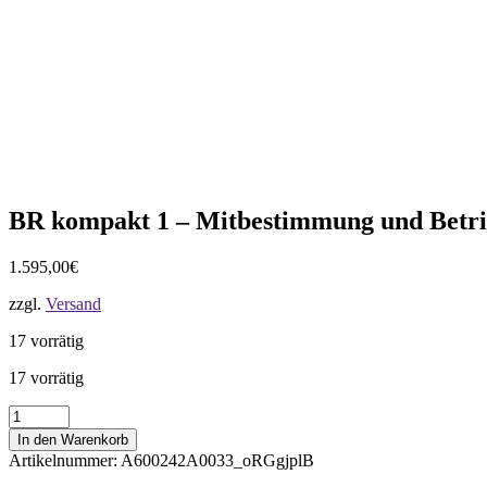
BR kompakt 1 – Mitbestimmung und Betri
1.595,00
€
zzgl.
Versand
17 vorrätig
17 vorrätig
BR
kompakt
In den Warenkorb
1
Artikelnummer:
A600242A0033_oRGgjplB
-