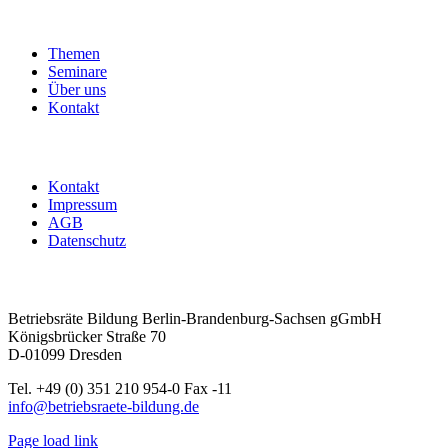
Mitbestimmung
und
Betriebsratshandeln
Themen
|
Seminare
ohne
Über uns
Übernachtung
Kontakt
Menge
Kontakt
Impressum
AGB
Datenschutz
Betriebsräte Bildung Berlin-Brandenburg-Sachsen gGmbH
Königsbrücker Straße 70
D-01099 Dresden
Tel. +49 (0) 351 210 954-0 Fax -11
info@betriebsraete-bildung.de
Page load link