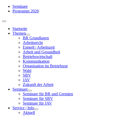
Zum
Seminare
Inhalt
Programm 2026
springen
Toggle
Navigation
Startseite
Themen
BR Grundlagen
Arbeits­recht
Entgelt | Arbeitszeit
Arbeit und Gesundheit
Betriebswirtschaft
Kommuni­kation
Organisation im Betriebsrat
Wahl
SBV
JAV
Zukunft der Arbeit
Seminare
Seminare für BR und Gremien
Seminare für SBV
Seminare für JAV
Service | Info
Aktuell