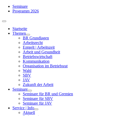
Zum
Seminare
Inhalt
Programm 2026
springen
Toggle
Navigation
Startseite
Themen
BR Grundlagen
Arbeits­recht
Entgelt | Arbeitszeit
Arbeit und Gesundheit
Betriebswirtschaft
Kommuni­kation
Organisation im Betriebsrat
Wahl
SBV
JAV
Zukunft der Arbeit
Seminare
Seminare für BR und Gremien
Seminare für SBV
Seminare für JAV
Service | Info
Aktuell