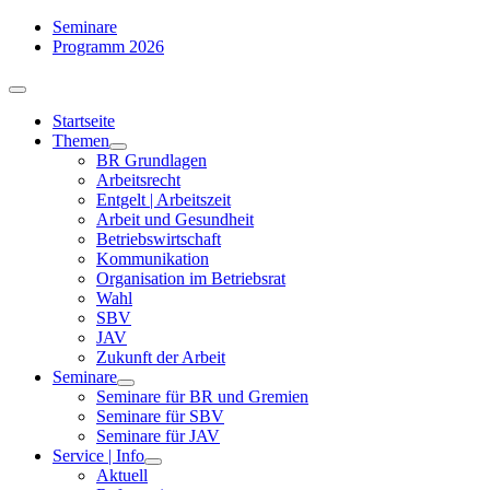
Zum
Seminare
Inhalt
Programm 2026
springen
Toggle
Navigation
Startseite
Themen
BR Grundlagen
Arbeits­recht
Entgelt | Arbeitszeit
Arbeit und Gesundheit
Betriebswirtschaft
Kommuni­kation
Organisation im Betriebsrat
Wahl
SBV
JAV
Zukunft der Arbeit
Seminare
Seminare für BR und Gremien
Seminare für SBV
Seminare für JAV
Service | Info
Aktuell