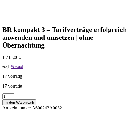
BR kompakt 3 – Tarifverträge erfolgreich
anwenden und umsetzen | ohne
Übernachtung
1.715,00
€
zzgl.
Versand
17 vorrätig
17 vorrätig
BR
kompakt
In den Warenkorb
3
Artikelnummer:
A600242A0032
-
Tarifverträge
erfolgreich
anwenden