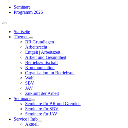
Zum
Seminare
Inhalt
Programm 2026
springen
Toggle
Navigation
Startseite
Themen
BR Grundlagen
Arbeits­recht
Entgelt | Arbeitszeit
Arbeit und Gesundheit
Betriebswirtschaft
Kommuni­kation
Organisation im Betriebsrat
Wahl
SBV
JAV
Zukunft der Arbeit
Seminare
Seminare für BR und Gremien
Seminare für SBV
Seminare für JAV
Service | Info
Aktuell