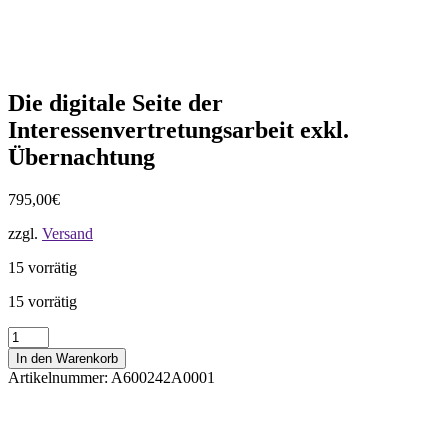
Die digitale Seite der
Interessenvertretungsarbeit exkl.
Übernachtung
795,00
€
zzgl.
Versand
15 vorrätig
15 vorrätig
Die
digitale
In den Warenkorb
Seite
Artikelnummer:
A600242A0001
der
Interessenvertretungsarbeit
exkl.
Übernachtung