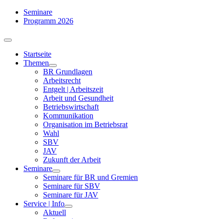
Zum
Seminare
Inhalt
Programm 2026
springen
Toggle
Navigation
Startseite
Themen
BR Grundlagen
Arbeits­recht
Entgelt | Arbeitszeit
Arbeit und Gesundheit
Betriebswirtschaft
Kommuni­kation
Organisation im Betriebsrat
Wahl
SBV
JAV
Zukunft der Arbeit
Seminare
Seminare für BR und Gremien
Seminare für SBV
Seminare für JAV
Service | Info
Aktuell