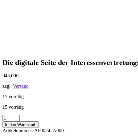
Die digitale Seite der Interessenvertretun
945,00
€
zzgl.
Versand
15 vorrätig
15 vorrätig
Die
digitale
In den Warenkorb
Seite
Artikelnummer:
A600242A0001
der