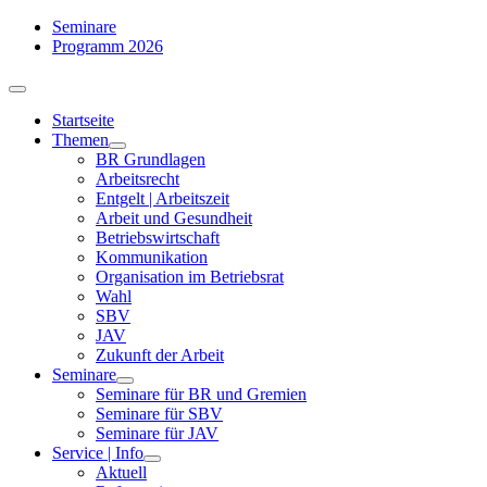
Zum
Seminare
Inhalt
Programm 2026
springen
Toggle
Navigation
Startseite
Themen
BR Grundlagen
Arbeits­recht
Entgelt | Arbeitszeit
Arbeit und Gesundheit
Betriebswirtschaft
Kommuni­kation
Organisation im Betriebsrat
Wahl
SBV
JAV
Zukunft der Arbeit
Seminare
Seminare für BR und Gremien
Seminare für SBV
Seminare für JAV
Service | Info
Aktuell