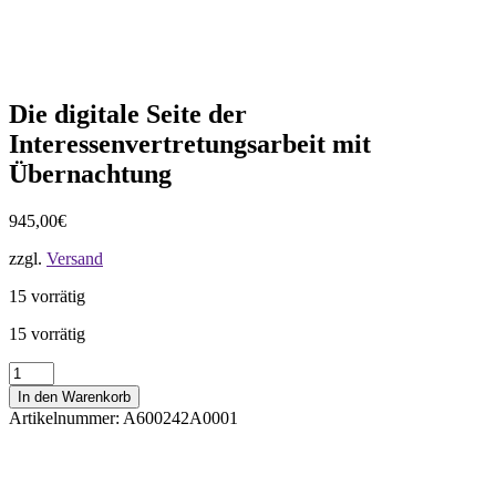
Die digitale Seite der
Interessenvertretungsarbeit mit
Übernachtung
945,00
€
zzgl.
Versand
15 vorrätig
15 vorrätig
Die
digitale
In den Warenkorb
Seite
Artikelnummer:
A600242A0001
der
Interessenvertretungsarbeit
mit
Übernachtung