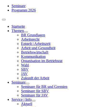
Zum
Seminare
Inhalt
Programm 2026
springen
Toggle
Navigation
Startseite
Themen
BR Grundlagen
Arbeits­recht
Entgelt | Arbeitszeit
Arbeit und Gesundheit
Betriebswirtschaft
Kommuni­kation
Organisation im Betriebsrat
Wahl
SBV
JAV
Zukunft der Arbeit
Seminare
Seminare für BR und Gremien
Seminare für SBV
Seminare für JAV
Service | Info
Aktuell