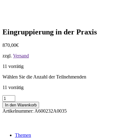
Eingruppierung in der Praxis
870,00
€
zzgl.
Versand
11 vorrätig
Wählen Sie die Anzahl der Teilnehmenden
11 vorrätig
Eingruppierung
in
In den Warenkorb
der
Artikelnummer:
A600232A0035
Praxis
Menge
Themen