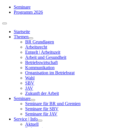
Zum
Seminare
Inhalt
Programm 2026
springen
Toggle
Navigation
Startseite
Themen
BR Grundlagen
Arbeits­recht
Entgelt | Arbeitszeit
Arbeit und Gesundheit
Betriebswirtschaft
Kommuni­kation
Organisation im Betriebsrat
Wahl
SBV
JAV
Zukunft der Arbeit
Seminare
Seminare für BR und Gremien
Seminare für SBV
Seminare für JAV
Service | Info
Aktuell