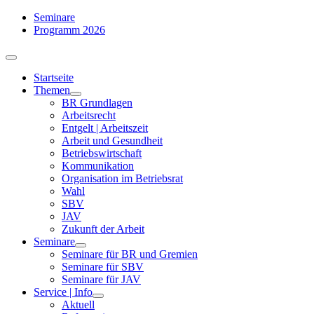
Zum
Seminare
Inhalt
Programm 2026
springen
Toggle
Navigation
Startseite
Themen
BR Grundlagen
Arbeits­recht
Entgelt | Arbeitszeit
Arbeit und Gesundheit
Betriebswirtschaft
Kommuni­kation
Organisation im Betriebsrat
Wahl
SBV
JAV
Zukunft der Arbeit
Seminare
Seminare für BR und Gremien
Seminare für SBV
Seminare für JAV
Service | Info
Aktuell