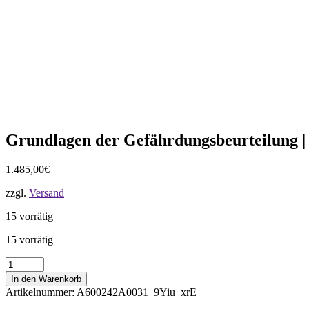
Grundlagen der Gefährdungsbeurteilung |
1.485,00
€
zzgl.
Versand
15 vorrätig
15 vorrätig
Grundlagen
der
In den Warenkorb
Gefährdungsbeurteilung
Artikelnummer:
A600242A0031_9Yiu_xrE
|