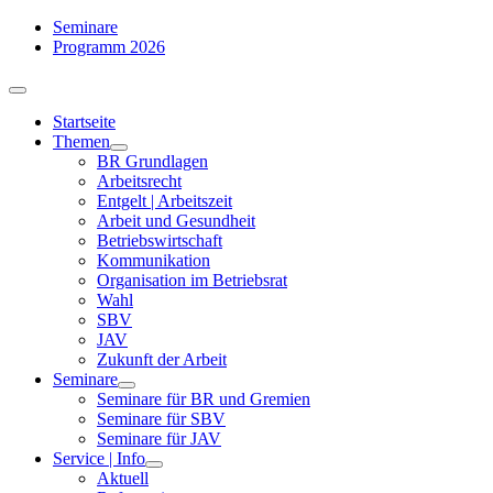
Zum
Seminare
Inhalt
Programm 2026
springen
Toggle
Navigation
Startseite
Themen
BR Grundlagen
Arbeits­recht
Entgelt | Arbeitszeit
Arbeit und Gesundheit
Betriebswirtschaft
Kommuni­kation
Organisation im Betriebsrat
Wahl
SBV
JAV
Zukunft der Arbeit
Seminare
Seminare für BR und Gremien
Seminare für SBV
Seminare für JAV
Service | Info
Aktuell