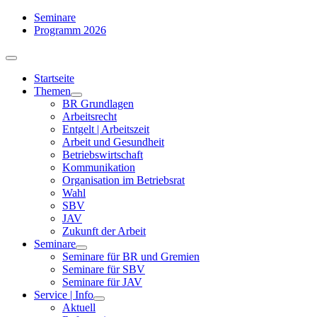
Zum
Seminare
Inhalt
Programm 2026
springen
Toggle
Navigation
Startseite
Themen
BR Grundlagen
Arbeits­recht
Entgelt | Arbeitszeit
Arbeit und Gesundheit
Betriebswirtschaft
Kommuni­kation
Organisation im Betriebsrat
Wahl
SBV
JAV
Zukunft der Arbeit
Seminare
Seminare für BR und Gremien
Seminare für SBV
Seminare für JAV
Service | Info
Aktuell