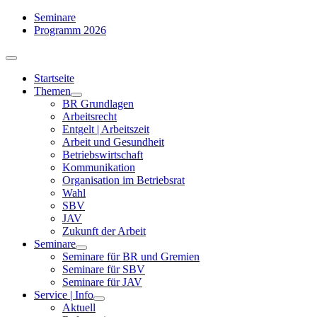
Zum
Seminare
Inhalt
Programm 2026
springen
Toggle
Navigation
Startseite
Themen
BR Grundlagen
Arbeits­recht
Entgelt | Arbeitszeit
Arbeit und Gesundheit
Betriebswirtschaft
Kommuni­kation
Organisation im Betriebsrat
Wahl
SBV
JAV
Zukunft der Arbeit
Seminare
Seminare für BR und Gremien
Seminare für SBV
Seminare für JAV
Service | Info
Aktuell