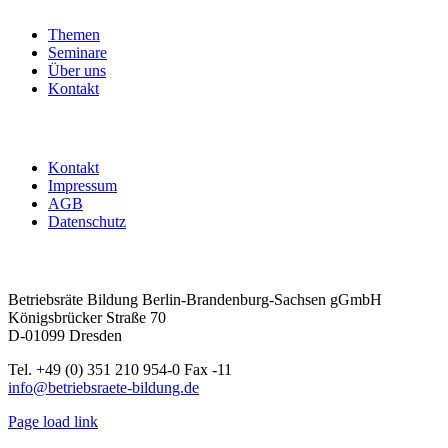
Schwerpunkt
Textil
Themen
Ost
Seminare
-
Über uns
MuE
Kontakt
-
Kontraktlogistik
|
ohne
Übernachtung
Kontakt
+
Impressum
Material
AGB
Menge
Datenschutz
Betriebsräte Bildung Berlin-Brandenburg-Sachsen gGmbH
Königsbrücker Straße 70
D-01099 Dresden
Tel. +49 (0) 351 210 954-0 Fax -11
info@betriebsraete-bildung.de
Page load link