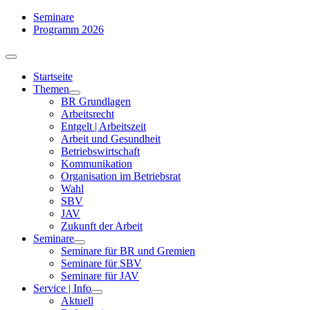
Zum
Seminare
Inhalt
Programm 2026
springen
Toggle
Navigation
Startseite
Themen
BR Grundlagen
Arbeits­recht
Entgelt | Arbeitszeit
Arbeit und Gesundheit
Betriebswirtschaft
Kommuni­kation
Organisation im Betriebsrat
Wahl
SBV
JAV
Zukunft der Arbeit
Seminare
Seminare für BR und Gremien
Seminare für SBV
Seminare für JAV
Service | Info
Aktuell