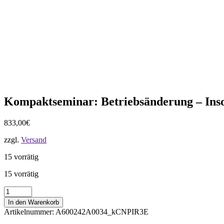
Kompaktseminar: Betriebsänderung – Insol
833,00
€
zzgl.
Versand
15 vorrätig
15 vorrätig
Kompaktseminar:
Betriebsänderung
In den Warenkorb
-
Artikelnummer:
A600242A0034_kCNPIR3E
Insolvenz