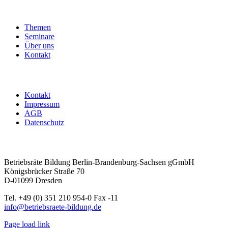
-
Sozialplan
-
Themen
Interessenausgleich
Seminare
|
Über uns
ohne
Kontakt
Übernachtung
Menge
Kontakt
Impressum
AGB
Datenschutz
Betriebsräte Bildung Berlin-Brandenburg-Sachsen gGmbH
Königsbrücker Straße 70
D-01099 Dresden
Tel. +49 (0) 351 210 954-0 Fax -11
info@betriebsraete-bildung.de
Page load link