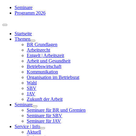
Zum
Seminare
Inhalt
Programm 2026
springen
Toggle
Navigation
Startseite
Themen
BR Grundlagen
Arbeits­recht
Entgelt | Arbeitszeit
Arbeit und Gesundheit
Betriebswirtschaft
Kommuni­kation
Organisation im Betriebsrat
Wahl
SBV
JAV
Zukunft der Arbeit
Seminare
Seminare für BR und Gremien
Seminare für SBV
Seminare für JAV
Service | Info
Aktuell