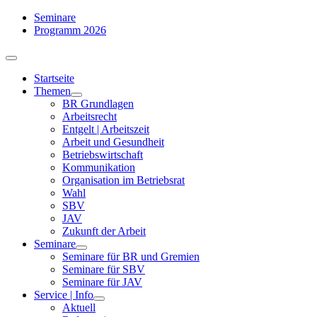
Zum
Seminare
Inhalt
Programm 2026
springen
Toggle
Navigation
Startseite
Themen
BR Grundlagen
Arbeits­recht
Entgelt | Arbeitszeit
Arbeit und Gesundheit
Betriebswirtschaft
Kommuni­kation
Organisation im Betriebsrat
Wahl
SBV
JAV
Zukunft der Arbeit
Seminare
Seminare für BR und Gremien
Seminare für SBV
Seminare für JAV
Service | Info
Aktuell