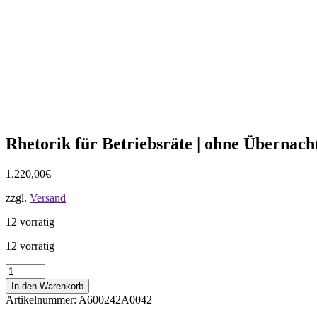
Rhetorik für Betriebsräte | ohne Übernac
1.220,00
€
zzgl.
Versand
12 vorrätig
12 vorrätig
Rhetorik
für
In den Warenkorb
Betriebsräte
Artikelnummer:
A600242A0042
|