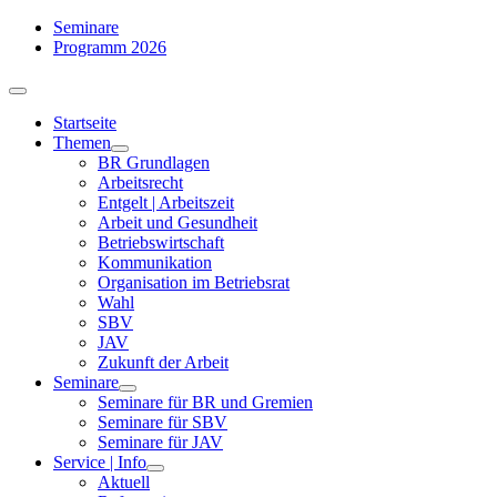
Zum
Seminare
Inhalt
Programm 2026
springen
Toggle
Navigation
Startseite
Themen
BR Grundlagen
Arbeits­recht
Entgelt | Arbeitszeit
Arbeit und Gesundheit
Betriebswirtschaft
Kommuni­kation
Organisation im Betriebsrat
Wahl
SBV
JAV
Zukunft der Arbeit
Seminare
Seminare für BR und Gremien
Seminare für SBV
Seminare für JAV
Service | Info
Aktuell