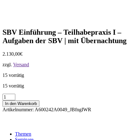
SBV Einführung – Teilhabepraxis I –
Aufgaben der SBV | mit Übernachtung
2.130,00
€
zzgl.
Versand
15 vorrätig
15 vorrätig
SBV
Einführung
In den Warenkorb
-
Artikelnummer:
A600242A0049_JBfngIWR
Teilhabepraxis
I
-
Aufgaben
Themen
der
Seminare