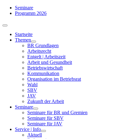
Zum
Seminare
Inhalt
Programm 2026
springen
Toggle
Navigation
Startseite
Themen
BR Grundlagen
Arbeits­recht
Entgelt | Arbeitszeit
Arbeit und Gesundheit
Betriebswirtschaft
Kommuni­kation
Organisation im Betriebsrat
Wahl
SBV
JAV
Zukunft der Arbeit
Seminare
Seminare für BR und Gremien
Seminare für SBV
Seminare für JAV
Service | Info
Aktuell