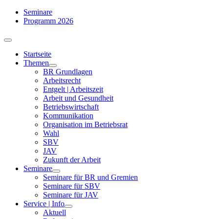
Zum
Seminare
Inhalt
Programm 2026
springen
Toggle
Navigation
Startseite
Themen
BR Grundlagen
Arbeits­recht
Entgelt | Arbeitszeit
Arbeit und Gesundheit
Betriebswirtschaft
Kommuni­kation
Organisation im Betriebsrat
Wahl
SBV
JAV
Zukunft der Arbeit
Seminare
Seminare für BR und Gremien
Seminare für SBV
Seminare für JAV
Service | Info
Aktuell