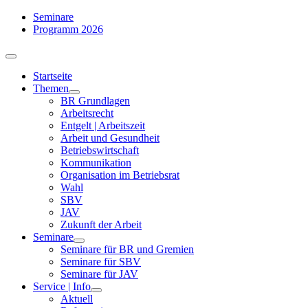
Zum
Seminare
Inhalt
Programm 2026
springen
Toggle
Navigation
Startseite
Themen
BR Grundlagen
Arbeits­recht
Entgelt | Arbeitszeit
Arbeit und Gesundheit
Betriebswirtschaft
Kommuni­kation
Organisation im Betriebsrat
Wahl
SBV
JAV
Zukunft der Arbeit
Seminare
Seminare für BR und Gremien
Seminare für SBV
Seminare für JAV
Service | Info
Aktuell