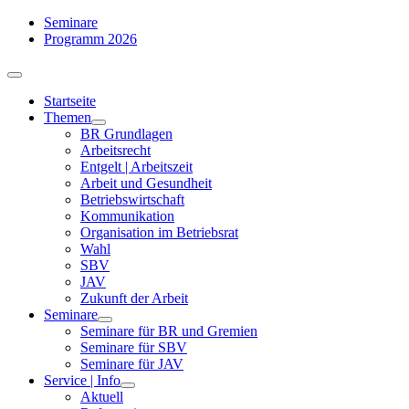
Zum
Seminare
Inhalt
Programm 2026
springen
Toggle
Navigation
Startseite
Themen
BR Grundlagen
Arbeits­recht
Entgelt | Arbeitszeit
Arbeit und Gesundheit
Betriebswirtschaft
Kommuni­kation
Organisation im Betriebsrat
Wahl
SBV
JAV
Zukunft der Arbeit
Seminare
Seminare für BR und Gremien
Seminare für SBV
Seminare für JAV
Service | Info
Aktuell