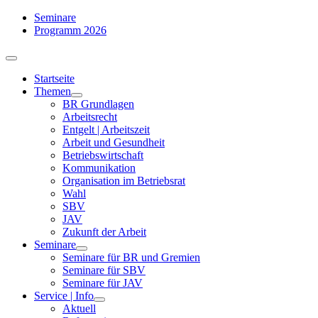
Zum
Seminare
Inhalt
Programm 2026
springen
Toggle
Navigation
Startseite
Themen
BR Grundlagen
Arbeits­recht
Entgelt | Arbeitszeit
Arbeit und Gesundheit
Betriebswirtschaft
Kommuni­kation
Organisation im Betriebsrat
Wahl
SBV
JAV
Zukunft der Arbeit
Seminare
Seminare für BR und Gremien
Seminare für SBV
Seminare für JAV
Service | Info
Aktuell