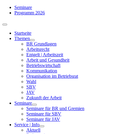
Zum
Seminare
Inhalt
Programm 2026
springen
Toggle
Navigation
Startseite
Themen
BR Grundlagen
Arbeits­recht
Entgelt | Arbeitszeit
Arbeit und Gesundheit
Betriebswirtschaft
Kommuni­kation
Organisation im Betriebsrat
Wahl
SBV
JAV
Zukunft der Arbeit
Seminare
Seminare für BR und Gremien
Seminare für SBV
Seminare für JAV
Service | Info
Aktuell