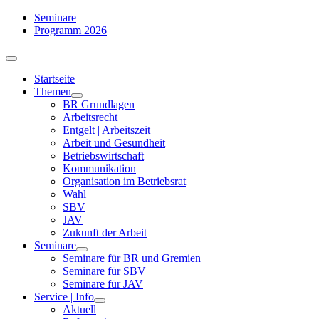
Zum
Seminare
Inhalt
Programm 2026
springen
Toggle
Navigation
Startseite
Themen
BR Grundlagen
Arbeits­recht
Entgelt | Arbeitszeit
Arbeit und Gesundheit
Betriebswirtschaft
Kommuni­kation
Organisation im Betriebsrat
Wahl
SBV
JAV
Zukunft der Arbeit
Seminare
Seminare für BR und Gremien
Seminare für SBV
Seminare für JAV
Service | Info
Aktuell