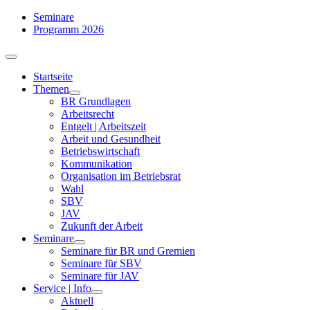
Zum
Seminare
Inhalt
Programm 2026
springen
Toggle
Navigation
Startseite
Themen
BR Grundlagen
Arbeits­recht
Entgelt | Arbeitszeit
Arbeit und Gesundheit
Betriebswirtschaft
Kommuni­kation
Organisation im Betriebsrat
Wahl
SBV
JAV
Zukunft der Arbeit
Seminare
Seminare für BR und Gremien
Seminare für SBV
Seminare für JAV
Service | Info
Aktuell