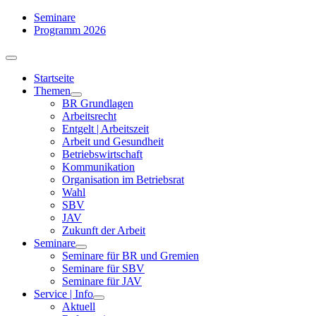
Zum
Seminare
Inhalt
Programm 2026
springen
Toggle
Navigation
Startseite
Themen
BR Grundlagen
Arbeits­recht
Entgelt | Arbeitszeit
Arbeit und Gesundheit
Betriebswirtschaft
Kommuni­kation
Organisation im Betriebsrat
Wahl
SBV
JAV
Zukunft der Arbeit
Seminare
Seminare für BR und Gremien
Seminare für SBV
Seminare für JAV
Service | Info
Aktuell