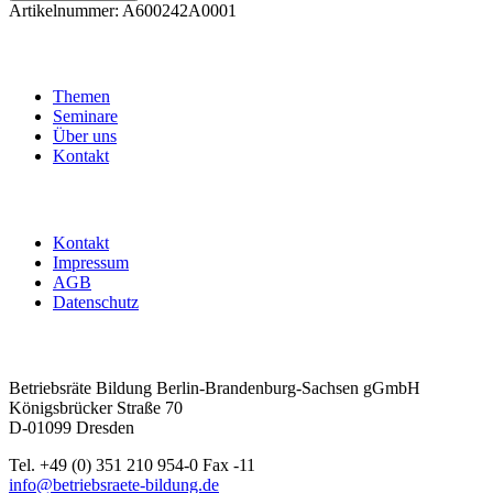
digitale
Artikelnummer:
A600242A0001
Seite
der
Interessenvertretungsarbeit
Menge
Themen
Seminare
Über uns
Kontakt
Kontakt
Impressum
AGB
Datenschutz
Betriebsräte Bildung Berlin-Brandenburg-Sachsen gGmbH
Königsbrücker Straße 70
D-01099 Dresden
Tel. +49 (0) 351 210 954-0 Fax -11
info@betriebsraete-bildung.de