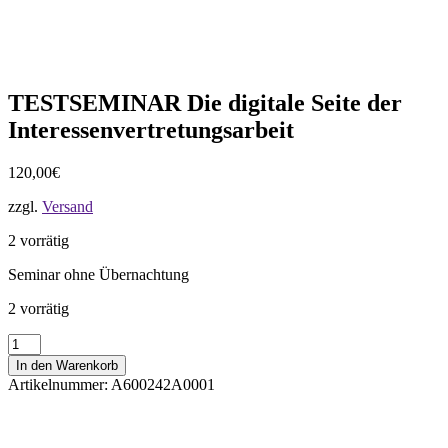
TESTSEMINAR Die digitale Seite der
Interessenvertretungsarbeit
120,00
€
zzgl.
Versand
2 vorrätig
Seminar ohne Übernachtung
2 vorrätig
TESTSEMINAR
Die
In den Warenkorb
digitale
Artikelnummer:
A600242A0001
Seite
der
Interessenvertretungsarbeit