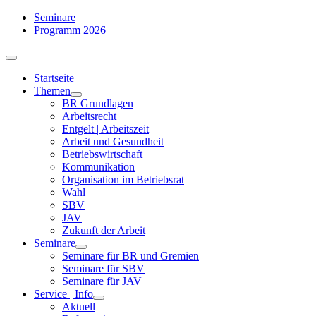
Zum
Seminare
Inhalt
Programm 2026
springen
Toggle
Navigation
Startseite
Themen
BR Grundlagen
Arbeits­recht
Entgelt | Arbeitszeit
Arbeit und Gesundheit
Betriebswirtschaft
Kommuni­kation
Organisation im Betriebsrat
Wahl
SBV
JAV
Zukunft der Arbeit
Seminare
Seminare für BR und Gremien
Seminare für SBV
Seminare für JAV
Service | Info
Aktuell