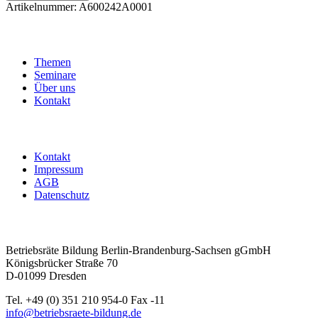
digitale
Artikelnummer:
A600242A0001
Seite
der
Interessenvertretungsarbeit
Menge
Themen
Seminare
Über uns
Kontakt
Kontakt
Impressum
AGB
Datenschutz
Betriebsräte Bildung Berlin-Brandenburg-Sachsen gGmbH
Königsbrücker Straße 70
D-01099 Dresden
Tel. +49 (0) 351 210 954-0 Fax -11
info@betriebsraete-bildung.de