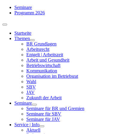
Zum
Seminare
Inhalt
Programm 2026
springen
Toggle
Navigation
Startseite
Themen
BR Grundlagen
Arbeits­recht
Entgelt | Arbeitszeit
Arbeit und Gesundheit
Betriebswirtschaft
Kommuni­kation
Organisation im Betriebsrat
Wahl
SBV
JAV
Zukunft der Arbeit
Seminare
Seminare für BR und Gremien
Seminare für SBV
Seminare für JAV
Service | Info
Aktuell