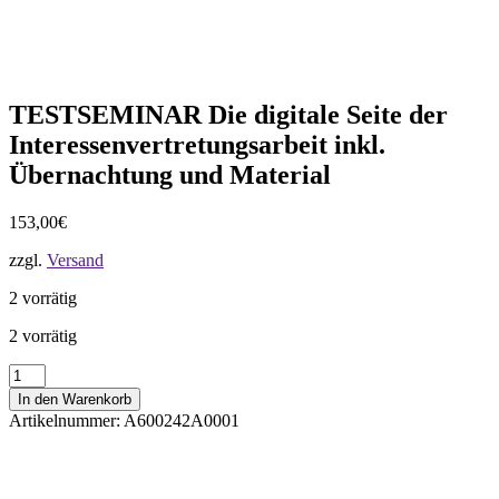
TESTSEMINAR Die digitale Seite der
Interessenvertretungsarbeit inkl.
Übernachtung und Material
153,00
€
zzgl.
Versand
2 vorrätig
2 vorrätig
TESTSEMINAR
Die
In den Warenkorb
digitale
Artikelnummer:
A600242A0001
Seite
der
Interessenvertretungsarbeit
inkl.