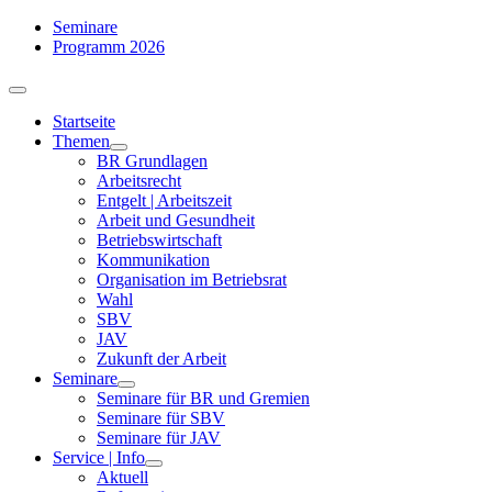
Zum
Seminare
Inhalt
Programm 2026
springen
Toggle
Navigation
Startseite
Themen
BR Grundlagen
Arbeits­recht
Entgelt | Arbeitszeit
Arbeit und Gesundheit
Betriebswirtschaft
Kommuni­kation
Organisation im Betriebsrat
Wahl
SBV
JAV
Zukunft der Arbeit
Seminare
Seminare für BR und Gremien
Seminare für SBV
Seminare für JAV
Service | Info
Aktuell