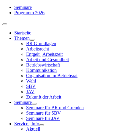
Zum
Seminare
Inhalt
Programm 2026
springen
Toggle
Navigation
Startseite
Themen
BR Grundlagen
Arbeits­recht
Entgelt | Arbeitszeit
Arbeit und Gesundheit
Betriebswirtschaft
Kommuni­kation
Organisation im Betriebsrat
Wahl
SBV
JAV
Zukunft der Arbeit
Seminare
Seminare für BR und Gremien
Seminare für SBV
Seminare für JAV
Service | Info
Aktuell