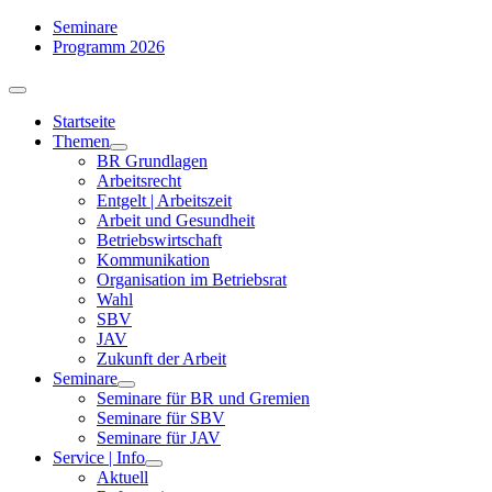
Zum
Seminare
Inhalt
Programm 2026
springen
Toggle
Navigation
Startseite
Themen
BR Grundlagen
Arbeits­recht
Entgelt | Arbeitszeit
Arbeit und Gesundheit
Betriebswirtschaft
Kommuni­kation
Organisation im Betriebsrat
Wahl
SBV
JAV
Zukunft der Arbeit
Seminare
Seminare für BR und Gremien
Seminare für SBV
Seminare für JAV
Service | Info
Aktuell