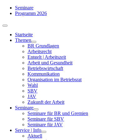
Zum
Seminare
Inhalt
Programm 2026
springen
Toggle
Navigation
Startseite
Themen
BR Grundlagen
Arbeits­recht
Entgelt | Arbeitszeit
Arbeit und Gesundheit
Betriebswirtschaft
Kommuni­kation
Organisation im Betriebsrat
Wahl
SBV
JAV
Zukunft der Arbeit
Seminare
Seminare für BR und Gremien
Seminare für SBV
Seminare für JAV
Service | Info
Aktuell