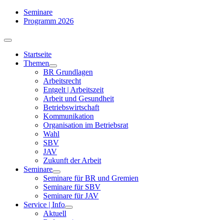
Zum
Seminare
Inhalt
Programm 2026
springen
Toggle
Navigation
Startseite
Themen
BR Grundlagen
Arbeits­recht
Entgelt | Arbeitszeit
Arbeit und Gesundheit
Betriebswirtschaft
Kommuni­kation
Organisation im Betriebsrat
Wahl
SBV
JAV
Zukunft der Arbeit
Seminare
Seminare für BR und Gremien
Seminare für SBV
Seminare für JAV
Service | Info
Aktuell