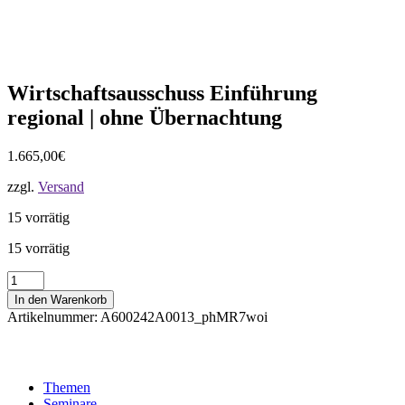
Wirtschaftsausschuss Einführung
regional | ohne Übernachtung
1.665,00
€
zzgl.
Versand
15 vorrätig
15 vorrätig
Wirtschaftsausschuss
Einführung
In den Warenkorb
regional
Artikelnummer:
A600242A0013_phMR7woi
|
ohne
Übernachtung
Menge
Themen
Seminare